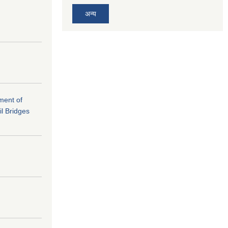
अन्य
ement of
il Bridges