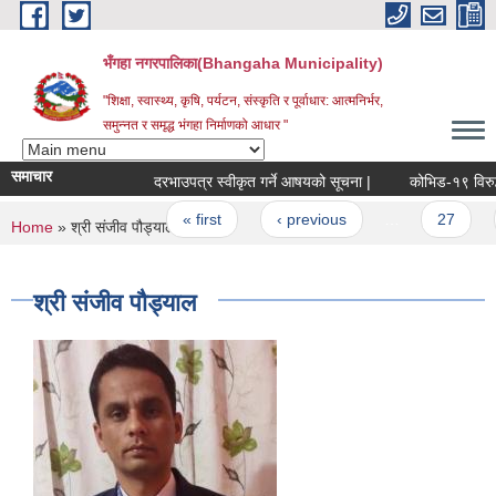
Skip to main content
भँगहा नगरपालिका(Bhangaha Municipality)
"शिक्षा, स्वास्थ्य, कृषि, पर्यटन, संस्कृति र पूर्वाधार: आत्मनिर्भर,
समुन्नत र समृद्ध भंगहा निर्माणको आधार "
समाचार
दरभाउपत्र स्वीकृत गर्ने आषयको सूचना |
कोभिड-१९ विरुद्ध भे
Pages
« first
‹ previous
…
27
2
You are here
Home
» श्री संजीव पौड्याल
श्री संजीव पौड्याल