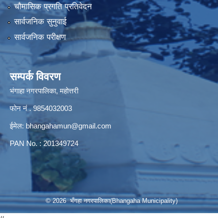
चौमासिक प्रगति प्रतिवेदन
सार्वजनिक सुनुवाई
सार्वजनिक परीक्षण
सम्पर्क विवरण
भंगाहा नगरपालिका, महोत्तरी
फोन नं . 9854032003
ईमेल:
bhangahamun@gmail.com
PAN No. : 201349724
© 2026 भँगहा नगरपालिका(Bhangaha Municipality)