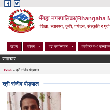
Skip to main content
भँगहा नगरपालिका(Bhangaha 
"शिक्षा, स्वास्थ्य, कृषि, पर्यटन, संस्कृति र प
गृहपृष्ठ
परिचय
वडा कार्यालयहरु
कार्यक्रम तथा परियोजन
समाचार
You are here
Home
» श्री संजीव पौड्याल
श्री संजीव पौड्याल