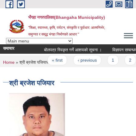
Skip to main content
भँगहा नगरपालिका(Bhangaha Municipality)
"शिक्षा, स्वास्थ्य, कृषि, पर्यटन, संस्कृति र पूर्वाधार: आत्मनिर्भर,
समुन्नत र समृद्ध भंगहा निर्माणको आधार "
समाचार
बोलपत्र स्विकृत गर्ने आशयको सूचना ।
विज्ञापन सम्बन्धमा ।
Pages
« first
‹ previous
1
2
You are here
Home
» श्री ब्रजेश पजियार
श्री ब्रजेश पजियार