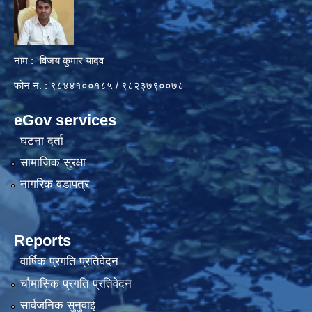
नाम :- विजय कुमार यादव
फोन नं. : ९८४४१००१८५ / ९८२३७९००७८
eGov services
घटना दर्ता
सामाजिक सुरक्षा
नागरिक वडापत्र
Reports
वार्षिक प्रगति प्रतिवेदन
चौमासिक प्रगति प्रतिवेदन
सार्वजनिक सुनुवाई