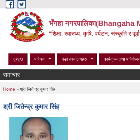
Skip to main content
भँगहा नगरपालिका(Bhangaha 
"शिक्षा, स्वास्थ्य, कृषि, पर्यटन, संस्कृति र प
गृहपृष्ठ
परिचय
वडा कार्यालयहरु
कार्यक्रम तथा परियोजन
समाचार
You are here
Home
» श्री जितेन्द्र कुमार सिंह
श्री जितेन्द्र कुमार सिंह