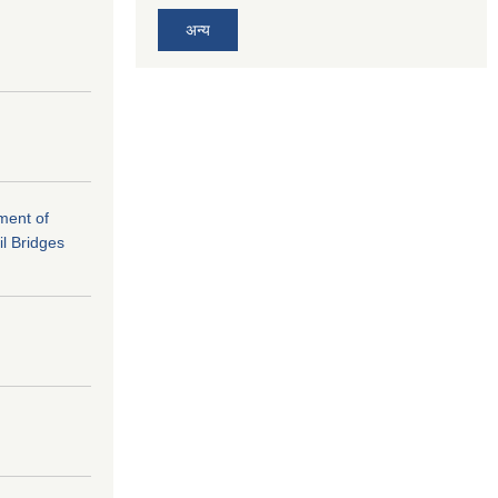
अन्य
ement of
il Bridges