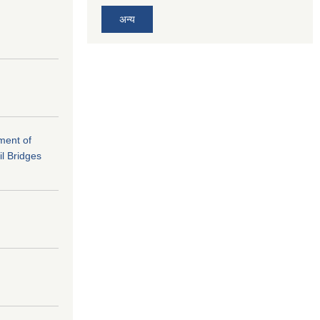
अन्य
ement of
il Bridges