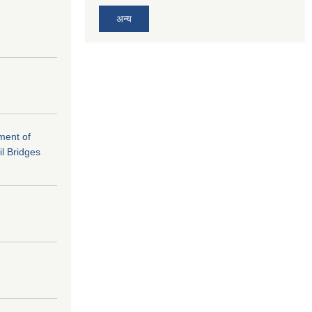
अन्य
ement of
il Bridges