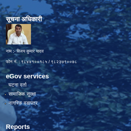
सूचना अधिकारी
नाम :- विजय कुमार यादव
फोन नं. : ९८४४१००१८५ / ९८२३७९००७८
eGov services
घटना दर्ता
सामाजिक सुरक्षा
नागरिक वडापत्र
Reports