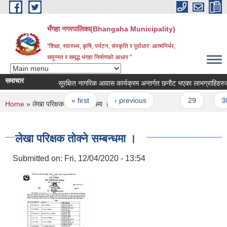
Skip to main content
भँगहा नगरपालिका(Bhangaha Municipality)
"शिक्षा, स्वास्थ्य, कृषि, पर्यटन, संस्कृति र पूर्वाधार: आत्मनिर्भर,
समुन्नत र समृद्ध भंगहा निर्माणको आधार "
समाचार
सूरक्षित नागरिक आवास कार्यक्रम अन्तर्गत छनौट भएका लाभग्राहिहरुको व
Pages
« first
‹ previous
…
29
30
You are here
Home
» लेखा परिक्षक तोक्ने सम्बन्धमा ।
लेखा परिक्षक तोक्ने सम्बन्धमा ।
Submitted on:
Fri, 12/04/2020 - 13:54