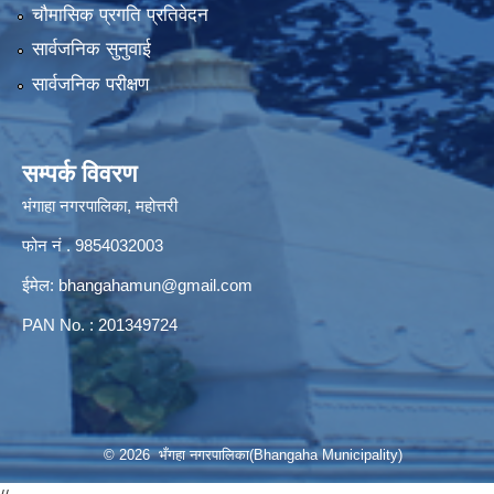
चौमासिक प्रगति प्रतिवेदन
सार्वजनिक सुनुवाई
सार्वजनिक परीक्षण
सम्पर्क विवरण
भंगाहा नगरपालिका, महोत्तरी
फोन नं . 9854032003
ईमेल:
bhangahamun@gmail.com
PAN No. : 201349724
© 2026 भँगहा नगरपालिका(Bhangaha Municipality)