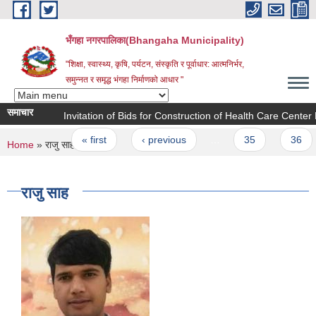
Skip to main content
भँगहा नगरपालिका(Bhangaha Municipality)
"शिक्षा, स्वास्थ्य, कृषि, पर्यटन, संस्कृति र पूर्वाधार: आत्मनिर्भर,
समुन्नत र समृद्ध भंगहा निर्माणको आधार "
समाचार
Invitation of Bids for Construction of Health Care Center Bu
Pages
« first
‹ previous
…
35
36
You are here
Home
» राजु साह
राजु साह