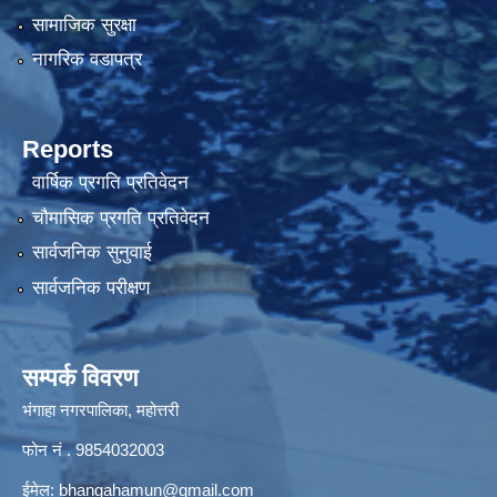
सामाजिक सुरक्षा
नागरिक वडापत्र
Reports
वार्षिक प्रगति प्रतिवेदन
चौमासिक प्रगति प्रतिवेदन
सार्वजनिक सुनुवाई
सार्वजनिक परीक्षण
सम्पर्क विवरण
भंगाहा नगरपालिका, महोत्तरी
फोन नं . 9854032003
ईमेल:
bhangahamun@gmail.com