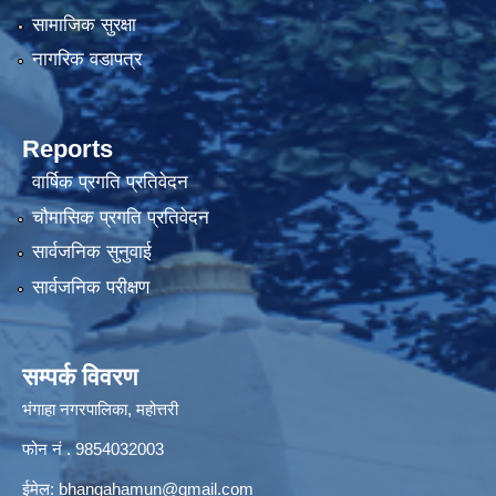
सामाजिक सुरक्षा
नागरिक वडापत्र
Reports
वार्षिक प्रगति प्रतिवेदन
चौमासिक प्रगति प्रतिवेदन
सार्वजनिक सुनुवाई
सार्वजनिक परीक्षण
सम्पर्क विवरण
भंगाहा नगरपालिका, महोत्तरी
फोन नं . 9854032003
ईमेल:
bhangahamun@gmail.com