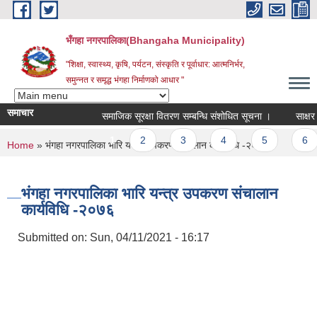
Skip to main content
भँगहा नगरपालिका(Bhangaha Municipality)
"शिक्षा, स्वास्थ्य, कृषि, पर्यटन, संस्कृति र पूर्वाधार: आत्मनिर्भर,
समुन्नत र समृद्ध भंगहा निर्माणको आधार "
समाचार
समाजिक सूरक्षा वितरण सम्बन्धि संशोधित सूचना ।
साक्षर पाल
Pages
1
2
3
4
5
6
You are here
Home
» भंगहा नगरपालिका भारि यन्त्र उपकरण संचालान कार्यविधि -२०७६
भंगहा नगरपालिका भारि यन्त्र उपकरण संचालान
कार्यविधि -२०७६
Submitted on:
Sun, 04/11/2021 - 16:17