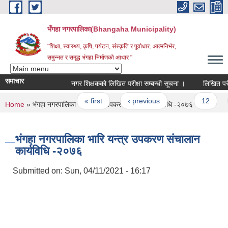
Skip to main content
भँगहा नगरपालिका(Bhangaha Municipality)
"शिक्षा, स्वास्थ्य, कृषि, पर्यटन, संस्कृति र पूर्वाधार: आत्मनिर्भर,
समुन्नत र समृद्ध भंगहा निर्माणको आधार "
समाचार
नगर शिक्षकको लिखित परीक्षा सम्बन्धी सूचना ।
लिखित परीक्षा
Pages
« first
‹ previous
…
12
1
You are here
Home
» भंगहा नगरपालिका भारि यन्त्र उपकरण संचालान कार्यविधि -२०७६
भंगहा नगरपालिका भारि यन्त्र उपकरण संचालान
कार्यविधि -२०७६
Submitted on:
Sun, 04/11/2021 - 16:17