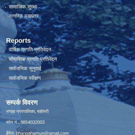
सामाजिक सुरक्षा
नागरिक वडापत्र
Reports
वार्षिक प्रगति प्रतिवेदन
चौमासिक प्रगति प्रतिवेदन
सार्वजनिक सुनुवाई
सार्वजनिक परीक्षण
सम्पर्क विवरण
भंगाहा नगरपालिका, महोत्तरी
फोन नं . 9854032003
ईमेल:
bhangahamun@gmail.com