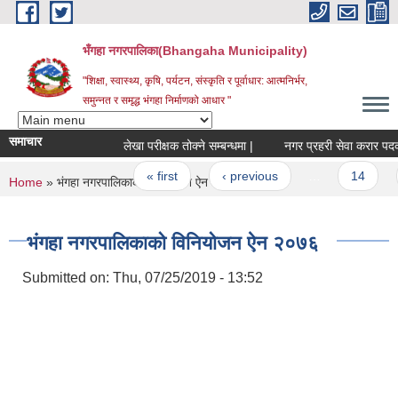
Skip to main content
भँगहा नगरपालिका(Bhangaha Municipality)
"शिक्षा, स्वास्थ्य, कृषि, पर्यटन, संस्कृति र पूर्वाधार: आत्मनिर्भर,
समुन्नत र समृद्ध भंगहा निर्माणको आधार "
समाचार
लेखा परीक्षक तोक्ने सम्बन्धमा |
नगर प्रहरी सेवा करार पदको अन्त
Pages
« first
‹ previous
…
14
1
You are here
Home
» भंगहा नगरपालिकाको विनियोजन ऐन २०७६
भंगहा नगरपालिकाको विनियोजन ऐन २०७६
Submitted on:
Thu, 07/25/2019 - 13:52