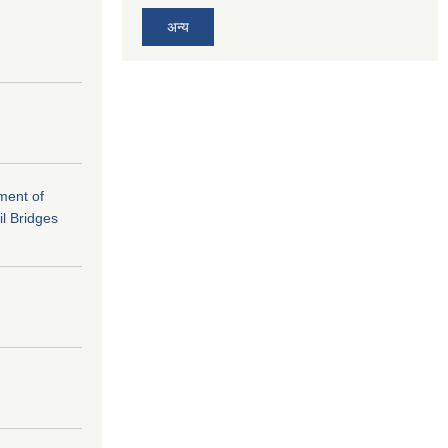
अन्य
ement of
il Bridges