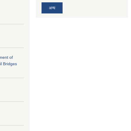
अन्य
ement of
il Bridges