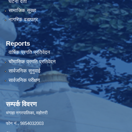
घटना दर्ता
सामाजिक सुरक्षा
नागरिक वडापत्र
Reports
वार्षिक प्रगति प्रतिवेदन
चौमासिक प्रगति प्रतिवेदन
सार्वजनिक सुनुवाई
सार्वजनिक परीक्षण
सम्पर्क विवरण
भंगाहा नगरपालिका, महोत्तरी
फोन नं . 9854032003