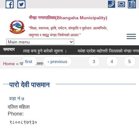
Skip to main content
भँगहा नगरपालिका(Bhangaha Municipality)
"शिक्षा, स्वास्थ्य, कृषि, पर्यटन, संस्कृति र पूर्वाधार: आत्मनिर्भर,
समुन्नत र समृद्ध भंगहा निर्माणको आधार "
समाचार
सेवा प्रवाह बन्द हुने बारेको सूचना ।
Pages
« first
‹ previous
…
3
4
5
You are here
Home
» पारो देवी पासमान
पारो देवी पासमान
वडा नं ७
दलित महिला
Phone:
९८००८९७९३०