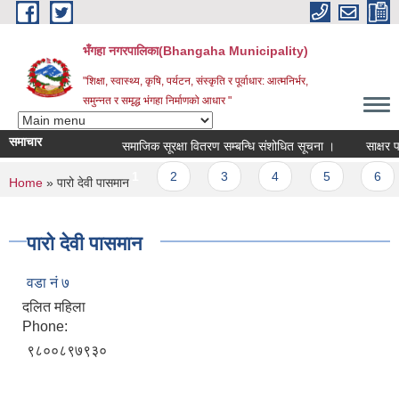
Skip to main content
भँगहा नगरपालिका(Bhangaha Municipality)
"शिक्षा, स्वास्थ्य, कृषि, पर्यटन, संस्कृति र पूर्वाधार: आत्मनिर्भर,
समुन्नत र समृद्ध भंगहा निर्माणको आधार "
समाचार
समाजिक सूरक्षा वितरण सम्बन्धि संशोधित सूचना ।
साक्षर पालि
Pages
1
2
3
4
5
6
You are here
Home
» पारो देवी पासमान
पारो देवी पासमान
वडा नं ७
दलित महिला
Phone:
९८००८९७९३०