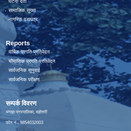
घटना दर्ता
सामाजिक सुरक्षा
नागरिक वडापत्र
Reports
वार्षिक प्रगति प्रतिवेदन
चौमासिक प्रगति प्रतिवेदन
सार्वजनिक सुनुवाई
सार्वजनिक परीक्षण
सम्पर्क विवरण
भंगाहा नगरपालिका, महोत्तरी
फोन नं . 9854032003