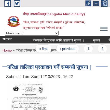
Skip to main content
भँगहा नगरपालिका(Bhangaha Municipality)
"शिक्षा, स्वास्थ्य, कृषि, पर्यटन, संस्कृति र पूर्वाधार: आत्मनिर्भर,
समुन्नत र समृद्ध भंगहा निर्माणको आधार "
समाचार
बोलपत्र स्विकृतका लागि आशयको सूचना ।
सूचना
विज्ञ
Pages
« first
‹ previous
1
2
You are here
Home
» परिक्षा तालिका प्रकाशन गर्ने सम्बन्धी सूचना |
परिक्षा तालिका प्रकाशन गर्ने सम्बन्धी सूचना |
Submitted on:
Sun, 12/10/2023 - 16:22