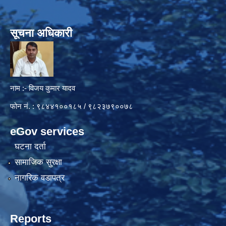
सूचना अधिकारी
नाम :- विजय कुमार यादव
फोन नं. : ९८४४१००१८५ / ९८२३७९००७८
eGov services
घटना दर्ता
सामाजिक सुरक्षा
नागरिक वडापत्र
Reports