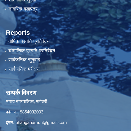
नागरिक वडापत्र
Reports
वार्षिक प्रगति प्रतिवेदन
चौमासिक प्रगति प्रतिवेदन
सार्वजनिक सुनुवाई
सार्वजनिक परीक्षण
सम्पर्क विवरण
भंगाहा नगरपालिका, महोत्तरी
फोन नं . 9854032003
ईमेल:
bhangahamun@gmail.com