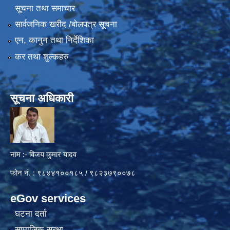
सूचना तथा समाचार
सार्वजनिक खरीद /बोलपत्र सूचना
एन, कानुन तथा निर्देशिका
कर तथा शुल्कहरु
सूचना अधिकारी
नाम :- विजय कुमार यादव
फोन नं. : ९८४४१००१८५ / ९८२३७९००७८
eGov services
घटना दर्ता
सामाजिक सुरक्षा