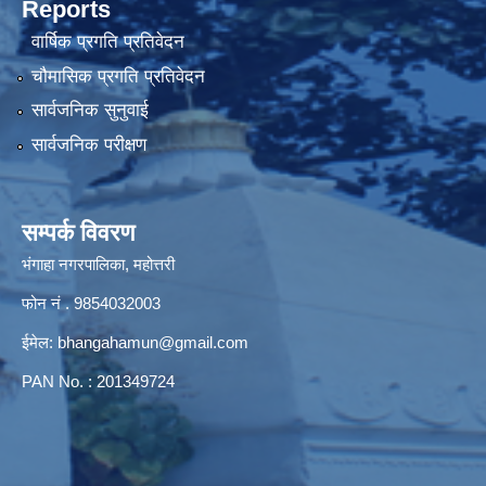
Reports
वार्षिक प्रगति प्रतिवेदन
चौमासिक प्रगति प्रतिवेदन
सार्वजनिक सुनुवाई
सार्वजनिक परीक्षण
सम्पर्क विवरण
भंगाहा नगरपालिका, महोत्तरी
फोन नं . 9854032003
ईमेल:
bhangahamun@gmail.com
PAN No. : 201349724