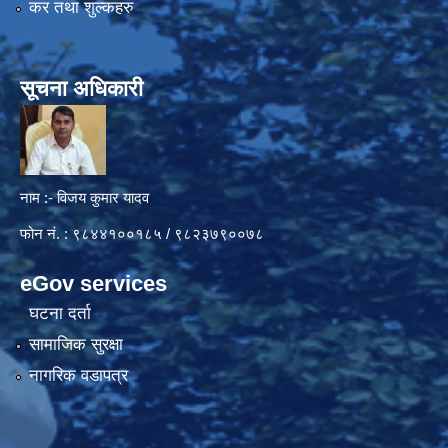
कर तथा शुल्कहरु
सूचना अधिकारी
नाम :- विजय कुमार यादव
फोन नं. : ९८४४१००१८५ / ९८२३७९००७८
eGov services
घटना दर्ता
सामाजिक सुरक्षा
नागरिक वडापत्र