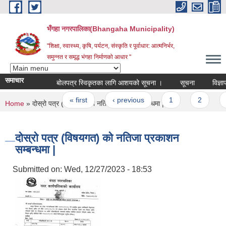
Skip to main content
भँगहा नगरपालिका(Bhangaha Municipality)
"शिक्षा, स्वास्थ्य, कृषि, पर्यटन, संस्कृति र पूर्वाधार: आत्मनिर्भर,
समुन्नत र समृद्ध भंगहा निर्माणको आधार "
समाचार
बोलपत्र स्विकृतका लागि आशयको सूचना ।
सूचना
विज्ञापन स
Pages
« first
‹ previous
1
2
3
You are here
Home
» दोस्रो पत्र (विषयगत) को नतिजा प्रकाशन सम्बन्धमा |
दोस्रो पत्र (विषयगत) को नतिजा प्रकाशन
सम्बन्धमा |
Submitted on:
Wed, 12/27/2023 - 18:53