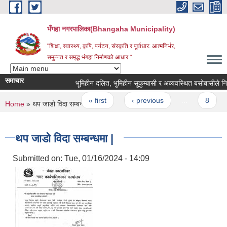
Skip to main content
भँगहा नगरपालिका(Bhangaha Municipality)
"शिक्षा, स्वास्थ्य, कृषि, पर्यटन, संस्कृति र पूर्वाधार: आत्मनिर्भर,
समुन्नत र समृद्ध भंगहा निर्माणको आधार "
समाचार
भूमिहीन दलित, भुमिहीन सुकुम्बासी र अव्यवस्थित बसोबासीले
Pages
« first
‹ previous
…
8
You are here
Home
» थप जाडो विदा सम्बन्धमा |
थप जाडो विदा सम्बन्धमा |
Submitted on:
Tue, 01/16/2024 - 14:09