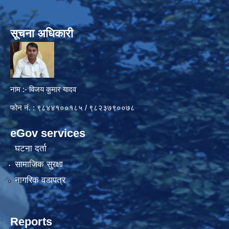
सूचना अधिकारी
नाम :- विजय कुमार यादव
फोन नं. : ९८४४१००१८५ / ९८२३७९००७८
eGov services
घटना दर्ता
सामाजिक सुरक्षा
नागरिक वडापत्र
Reports