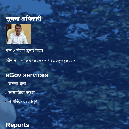
सूचना अधिकारी
नाम :- विजय कुमार यादव
फोन नं. : ९८४४१००१८५ / ९८२३७९००७८
eGov services
घटना दर्ता
सामाजिक सुरक्षा
नागरिक वडापत्र
Reports