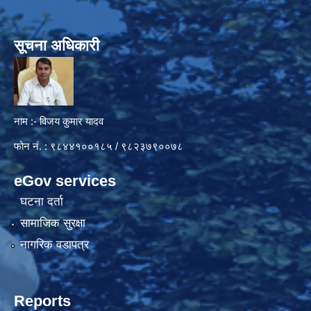
सूचना अधिकारी
नाम :- विजय कुमार यादव
फोन नं. : ९८४४१००१८५ / ९८२३७९००७८
eGov services
घटना दर्ता
सामाजिक सुरक्षा
नागरिक वडापत्र
Reports