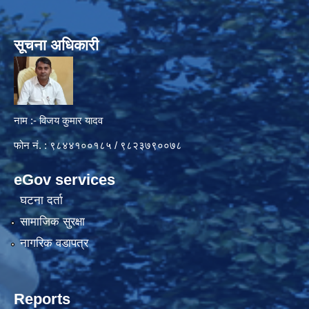
सूचना अधिकारी
नाम :- विजय कुमार यादव
फोन नं. : ९८४४१००१८५ / ९८२३७९००७८
eGov services
घटना दर्ता
सामाजिक सुरक्षा
नागरिक वडापत्र
Reports