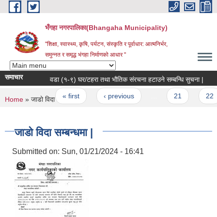
Skip to main content
भँगहा नगरपालिका(Bhangaha Municipality)
"शिक्षा, स्वास्थ्य, कृषि, पर्यटन, संस्कृति र पूर्वाधार: आत्मनिर्भर,
समुन्नत र समृद्ध भंगहा निर्माणको आधार "
समाचार
वडा (१-९) घर/टहरा तथा भौतिक संरचना हटाउने सम्बन्धि सुचना |
घर/
Pages
« first
‹ previous
…
21
22
You are here
Home
» जाडो विदा सम्बन्धमा |
जाडो विदा सम्बन्धमा |
Submitted on:
Sun, 01/21/2024 - 16:41