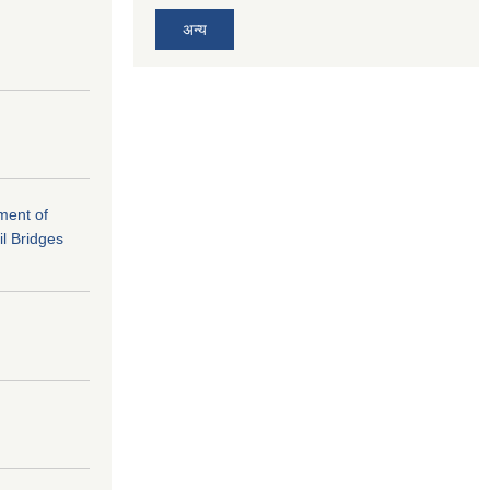
अन्य
ement of
il Bridges