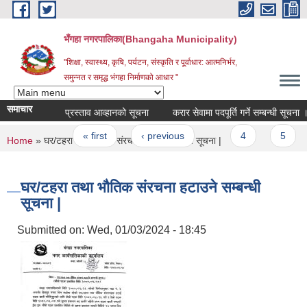
Skip to main content
भँगहा नगरपालिका(Bhangaha Municipality)
"शिक्षा, स्वास्थ्य, कृषि, पर्यटन, संस्कृति र पूर्वाधार: आत्मनिर्भर,
समुन्नत र समृद्ध भंगहा निर्माणको आधार "
समाचार
प्रस्ताव आव्हानको सूचना
करार सेवामा पदपूर्ति गर्ने सम्बन्धी सूचना
Pages
« first
‹ previous
…
4
5
You are here
Home
» घर/टहरा तथा भौतिक संरचना हटाउने सम्बन्धी सूचना |
घर/टहरा तथा भौतिक संरचना हटाउने सम्बन्धी
सूचना |
Submitted on:
Wed, 01/03/2024 - 18:45