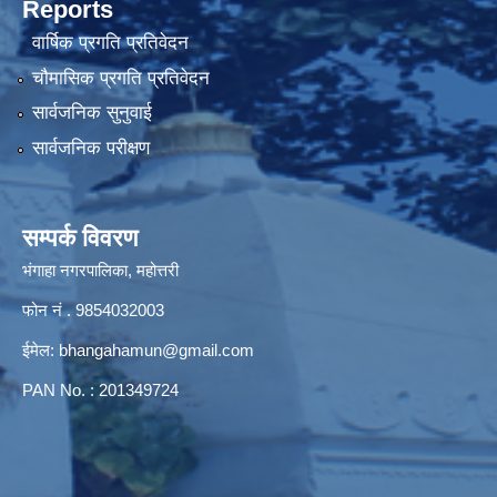
Reports
वार्षिक प्रगति प्रतिवेदन
चौमासिक प्रगति प्रतिवेदन
सार्वजनिक सुनुवाई
सार्वजनिक परीक्षण
सम्पर्क विवरण
भंगाहा नगरपालिका, महोत्तरी
फोन नं . 9854032003
ईमेल:
bhangahamun@gmail.com
PAN No. : 201349724