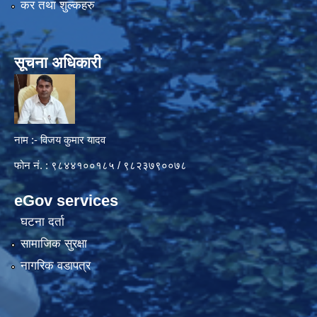
कर तथा शुल्कहरु
सूचना अधिकारी
नाम :- विजय कुमार यादव
फोन नं. : ९८४४१००१८५ / ९८२३७९००७८
eGov services
घटना दर्ता
सामाजिक सुरक्षा
नागरिक वडापत्र