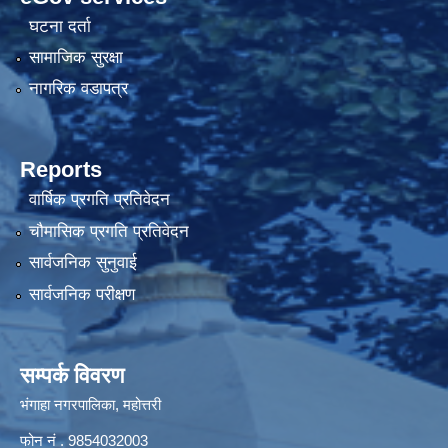
घटना दर्ता
सामाजिक सुरक्षा
नागरिक वडापत्र
Reports
वार्षिक प्रगति प्रतिवेदन
चौमासिक प्रगति प्रतिवेदन
सार्वजनिक सुनुवाई
सार्वजनिक परीक्षण
सम्पर्क विवरण
भंगाहा नगरपालिका, महोत्तरी
फोन नं . 9854032003