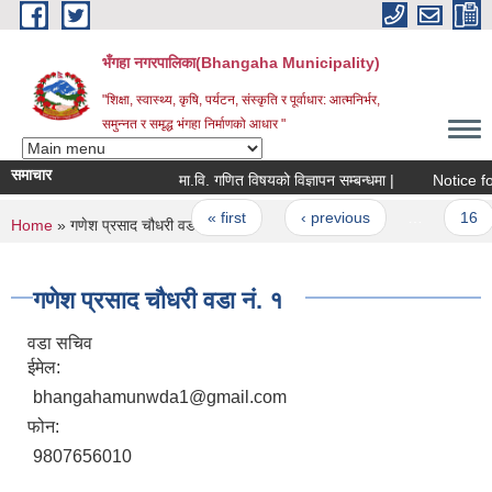
Skip to main content
भँगहा नगरपालिका(Bhangaha Municipality)
"शिक्षा, स्वास्थ्य, कृषि, पर्यटन, संस्कृति र पूर्वाधार: आत्मनिर्भर,
समुन्नत र समृद्ध भंगहा निर्माणको आधार "
समाचार
मा.वि. गणित विषयको विज्ञापन सम्बन्धमा |
Notice for 
Pages
« first
‹ previous
…
16
You are here
Home
» गणेश प्रसाद चौधरी वडा नं. १
गणेश प्रसाद चौधरी वडा नं. १
वडा सचिव
ईमेल:
bhangahamunwda1@gmail.com
फोन:
9807656010