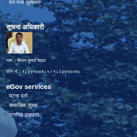
कर तथा शुल्कहरु
सूचना अधिकारी
नाम :- विजय कुमार यादव
फोन नं. : ९८४४१००१८५ / ९८२३७९००७८
eGov services
घटना दर्ता
सामाजिक सुरक्षा
नागरिक वडापत्र