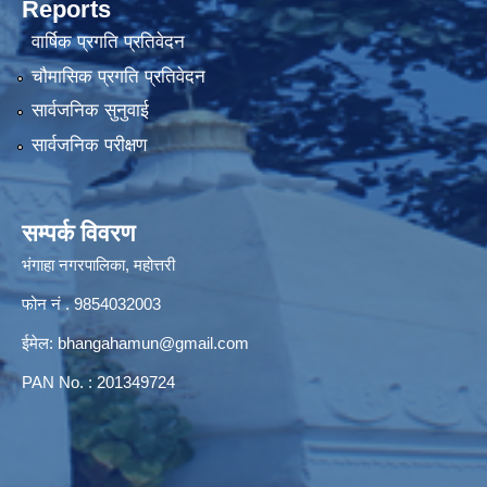
Reports
वार्षिक प्रगति प्रतिवेदन
चौमासिक प्रगति प्रतिवेदन
सार्वजनिक सुनुवाई
सार्वजनिक परीक्षण
सम्पर्क विवरण
भंगाहा नगरपालिका, महोत्तरी
फोन नं . 9854032003
ईमेल:
bhangahamun@gmail.com
PAN No. : 201349724