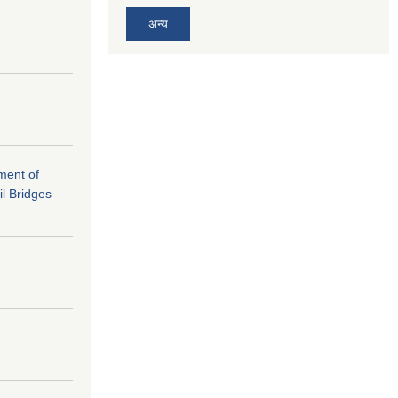
अन्य
ement of
il Bridges