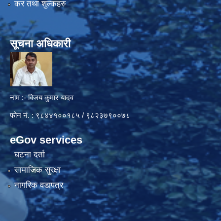
कर तथा शुल्कहरु
सूचना अधिकारी
नाम :- विजय कुमार यादव
फोन नं. : ९८४४१००१८५ / ९८२३७९००७८
eGov services
घटना दर्ता
सामाजिक सुरक्षा
नागरिक वडापत्र