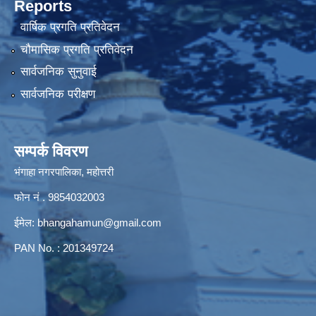
Reports
वार्षिक प्रगति प्रतिवेदन
चौमासिक प्रगति प्रतिवेदन
सार्वजनिक सुनुवाई
सार्वजनिक परीक्षण
सम्पर्क विवरण
भंगाहा नगरपालिका, महोत्तरी
फोन नं . 9854032003
ईमेल:
bhangahamun@gmail.com
PAN No. : 201349724