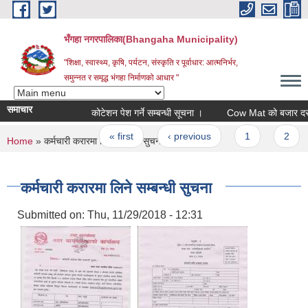
Skip to main content
भँगहा नगरपालिका(Bhangaha Municipality)
"शिक्षा, स्वास्थ्य, कृषि, पर्यटन, संस्कृति र पूर्वाधार: आत्मनिर्भर,
समुन्नत र समृद्ध भंगहा निर्माणको आधार "
समाचार
कोटेशन पेश गर्ने सम्बन्धी सूचना ।
Cow Mat को बजार दररेट पेश 
Pages
« first
‹ previous
1
2
3
You are here
Home
» कर्मचारी करारमा लिने सम्बन्धी सुचना
कर्मचारी करारमा लिने सम्बन्धी सुचना
Submitted on:
Thu, 11/29/2018 - 12:31