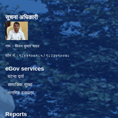
सूचना अधिकारी
नाम :- विजय कुमार यादव
फोन नं. : ९८४४१००१८५ / ९८२३७९००७८
eGov services
घटना दर्ता
सामाजिक सुरक्षा
नागरिक वडापत्र
Reports