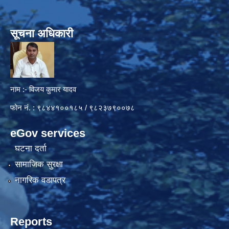
सूचना अधिकारी
नाम :- विजय कुमार यादव
फोन नं. : ९८४४१००१८५ / ९८२३७९००७८
eGov services
घटना दर्ता
सामाजिक सुरक्षा
नागरिक वडापत्र
Reports