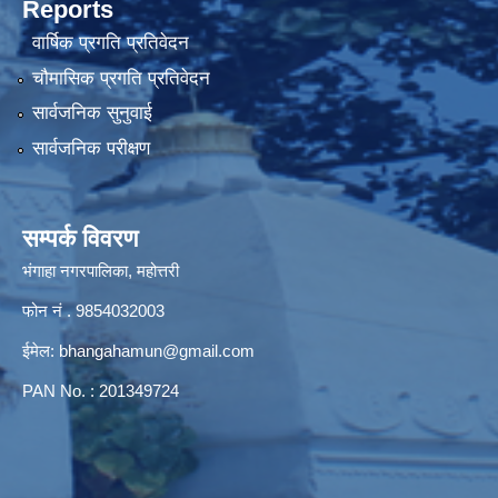
Reports
वार्षिक प्रगति प्रतिवेदन
चौमासिक प्रगति प्रतिवेदन
सार्वजनिक सुनुवाई
सार्वजनिक परीक्षण
सम्पर्क विवरण
भंगाहा नगरपालिका, महोत्तरी
फोन नं . 9854032003
ईमेल:
bhangahamun@gmail.com
PAN No. : 201349724