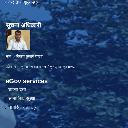
कर तथा शुल्कहरु
सूचना अधिकारी
नाम :- विजय कुमार यादव
फोन नं. : ९८४४१००१८५ / ९८२३७९००७८
eGov services
घटना दर्ता
सामाजिक सुरक्षा
नागरिक वडापत्र