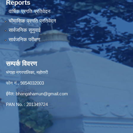
Reports
वार्षिक प्रगति प्रतिवेदन
चौमासिक प्रगति प्रतिवेदन
सार्वजनिक सुनुवाई
सार्वजनिक परीक्षण
सम्पर्क विवरण
भंगाहा नगरपालिका, महोत्तरी
फोन नं . 9854032003
ईमेल:
bhangahamun@gmail.com
PAN No. : 201349724