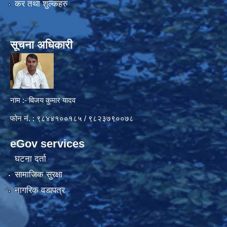
कर तथा शुल्कहरु
सूचना अधिकारी
नाम :- विजय कुमार यादव
फोन नं. : ९८४४१००१८५ / ९८२३७९००७८
eGov services
घटना दर्ता
सामाजिक सुरक्षा
नागरिक वडापत्र