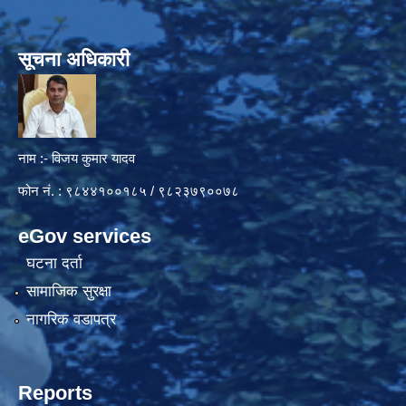
सूचना अधिकारी
नाम :- विजय कुमार यादव
फोन नं. : ९८४४१००१८५ / ९८२३७९००७८
eGov services
घटना दर्ता
सामाजिक सुरक्षा
नागरिक वडापत्र
Reports