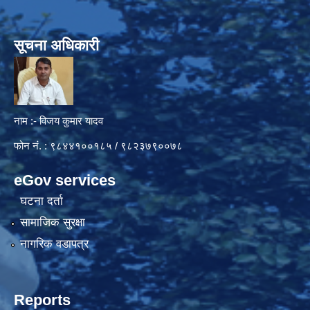
सूचना अधिकारी
नाम :- विजय कुमार यादव
फोन नं. : ९८४४१००१८५ / ९८२३७९००७८
eGov services
घटना दर्ता
सामाजिक सुरक्षा
नागरिक वडापत्र
Reports