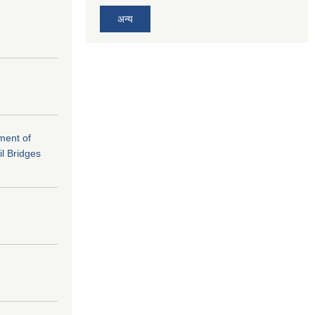
अन्य
ement of
il Bridges