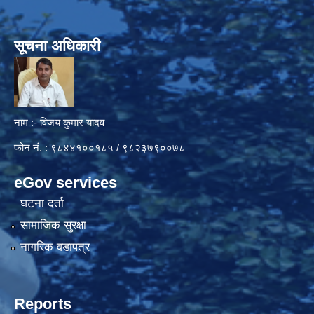
सूचना अधिकारी
नाम :- विजय कुमार यादव
फोन नं. : ९८४४१००१८५ / ९८२३७९००७८
eGov services
घटना दर्ता
सामाजिक सुरक्षा
नागरिक वडापत्र
Reports