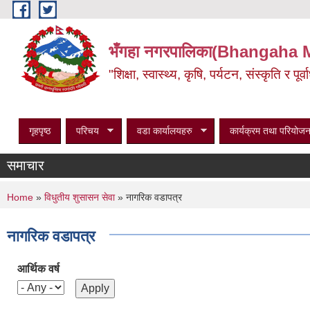
Skip to main content
भँगहा नगरपालिका(Bhangaha 
"शिक्षा, स्वास्थ्य, कृषि, पर्यटन, संस्कृति र प
गृहपृष्ठ
परिचय
वडा कार्यालयहरु
कार्यक्रम तथा परियोजन
समाचार
You are here
Home
»
विधुतीय शुसासन सेवा
» नागरिक वडापत्र
नागरिक वडापत्र
आर्थिक वर्ष