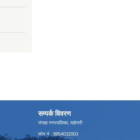
सम्पर्क विवरण
भंगाहा नगरपालिका, महोत्तरी
फोन नं . 9854032003