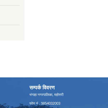
सम्पर्क विवरण
भंगाहा नगरपालिका, महोत्तरी
फोन नं . 9854032003