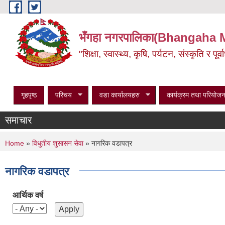
Skip to main content
भँगहा नगरपालिका(Bhangaha 
"शिक्षा, स्वास्थ्य, कृषि, पर्यटन, संस्कृति र प
गृहपृष्ठ
परिचय
वडा कार्यालयहरु
कार्यक्रम तथा परियोजन
समाचार
You are here
Home
»
विधुतीय शुसासन सेवा
» नागरिक वडापत्र
नागरिक वडापत्र
आर्थिक वर्ष