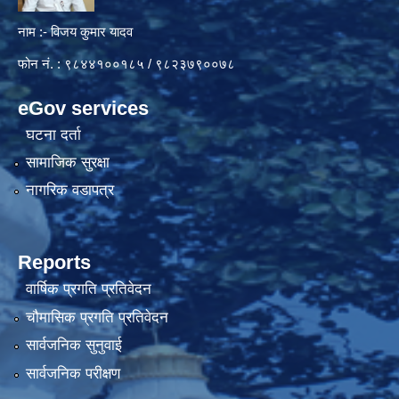
नाम :- विजय कुमार यादव
फोन नं. : ९८४४१००१८५ / ९८२३७९००७८
eGov services
घटना दर्ता
सामाजिक सुरक्षा
नागरिक वडापत्र
Reports
वार्षिक प्रगति प्रतिवेदन
चौमासिक प्रगति प्रतिवेदन
सार्वजनिक सुनुवाई
सार्वजनिक परीक्षण