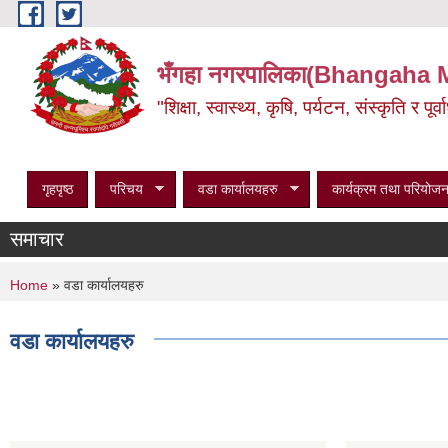
Skip to main content
भँगहा नगरपालिका(Bhangaha 
"शिक्षा, स्वास्थ्य, कृषि, पर्यटन, संस्कृति र प
गृहपृष्ठ
परिचय
वडा कार्यालयहरु
कार्यक्रम तथा परियोजन
समाचार
You are here
Home
» वडा कार्यालयहरु
वडा कार्यालयहरु