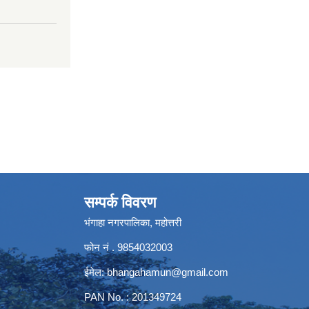
सम्पर्क विवरण
भंगाहा नगरपालिका, महोत्तरी
फोन नं . 9854032003
ईमेल:
bhangahamun@gmail.com
PAN No. : 201349724