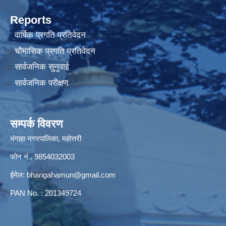
Reports
वार्षिक प्रगति प्रतिवेदन
चौमासिक प्रगति प्रतिवेदन
सार्वजनिक सुनुवाई
सार्वजनिक परीक्षण
सम्पर्क विवरण
भंगाहा नगरपालिका, महोत्तरी
फोन नं . 9854032003
ईमेल:
bhangahamun@gmail.com
PAN No. : 201349724