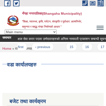
Skip to main content
भँगहा नगरपालिका(Bhangaha Municipality)
"शिक्षा, स्वास्थ्य, कृषि, पर्यटन, संस्कृति र पूर्वाधार: आत्मनिर्भर,
समुन्नत र समृद्ध भंगहा निर्माणको आधार "
समाचार
नगर शिक्षक सेवा करार पदका उम्मेदवारहरुको अन्तिम नामावली प्रकाशन सम्बन्धी सूचना |
Pages
« first
‹ previous
…
15
16
17
You are here
Home
» वडा कार्यालयहरु
वडा कार्यालयहरु
बजेट तथा कार्यक्रम