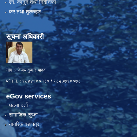
एन, कानुन तथा निर्देशिका
कर तथा शुल्कहरु
सूचना अधिकारी
नाम :- विजय कुमार यादव
फोन नं. : ९८४४१००१८५ / ९८२३७९००७८
eGov services
घटना दर्ता
सामाजिक सुरक्षा
नागरिक वडापत्र