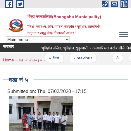
Skip to main content
भँगहा नगरपालिका(Bhangaha Municipality)
"शिक्षा, स्वास्थ्य, कृषि, पर्यटन, संस्कृति र पूर्वाधार: आत्मनिर्भर,
समुन्नत र समृद्ध भंगहा निर्माणको आधार "
समाचार
भूमिहीन दलित, भुमिहीन सुकुम्बासी र अव्यवस्थित बसोबासीले न
Pages
« first
‹ previous
…
8
9
You are here
Home
»
वडा कार्यालयहरु
» वडा नं ५
वडा नं ५
Submitted on:
Thu, 07/02/2020 - 17:15