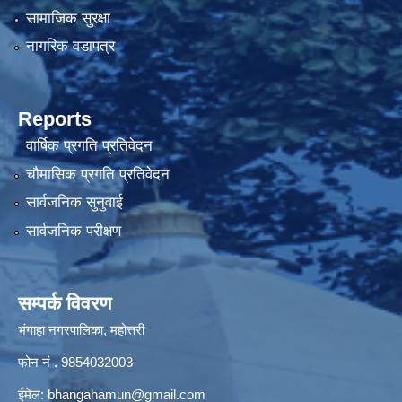
सामाजिक सुरक्षा
नागरिक वडापत्र
Reports
वार्षिक प्रगति प्रतिवेदन
चौमासिक प्रगति प्रतिवेदन
सार्वजनिक सुनुवाई
सार्वजनिक परीक्षण
सम्पर्क विवरण
भंगाहा नगरपालिका, महोत्तरी
फोन नं . 9854032003
ईमेल:
bhangahamun@gmail.com