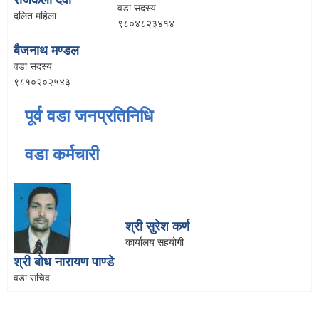
राजकली देवी
वडा सदस्य
दलित महिला
९८०४८२३४१४
बैजनाथ मण्डल
वडा सदस्य
९८१०२०२५४३
पूर्व वडा जनप्रतिनिधि
वडा कर्मचारी
श्री सुरेश कर्ण
कार्यालय सहयोगी
श्री बोध नारायण पाण्डे
वडा सचिव