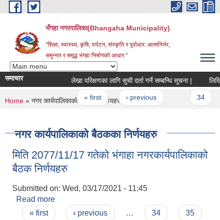
Skip to main content
भँगहा नगरपालिका(Bhangaha Municipality)
"शिक्षा, स्वास्थ्य, कृषि, पर्यटन, संस्कृति र पूर्वाधार: आत्मनिर्भर,
समुन्नत र समृद्ध भंगहा निर्माणको आधार "
समाचार
लेखा परिक्षणका लागि सुची दर्ता गर्ने सम्बन्धि सूचना |
लिखित पर
Pages
« first
‹ previous
…
34
You are here
Home
» नगर कार्यपालिकाको बैठकका निर्णयहरु
नगर कार्यपालिकाको बैठकका निर्णयहरु
मिति 2077/11/17 गतेको भंगाहा नगरकार्यपालिकाको
बैठक निर्णयहरु
Submitted on:
Wed, 03/17/2021 - 11:45
Read more
about मिति 2077/11/17 गतेको भंगाहा
Pages
नगरकार्यपालिकाको बैठक निर्णयहरु
« first
‹ previous
…
34
35