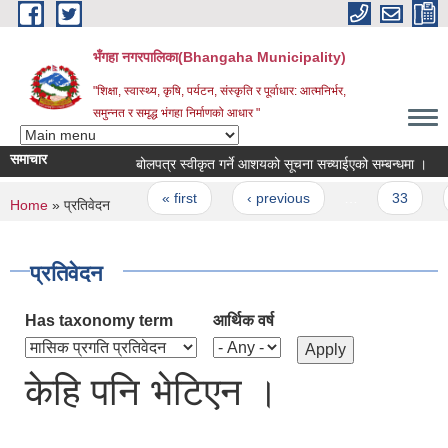
Skip to main content
भँगहा नगरपालिका(Bhangaha Municipality)
"शिक्षा, स्वास्थ्य, कृषि, पर्यटन, संस्कृति र पूर्वाधार: आत्मनिर्भर,
समुन्नत र समृद्ध भंगहा निर्माणको आधार "
समाचार
बोलपत्र स्वीकृत गर्ने आशयको सूचना सच्याईएको सम्बन्धमा ।
ब
Pages
« first
‹ previous
…
33
3
You are here
Home
» प्रतिवेदन
प्रतिवेदन
Has taxonomy term
आर्थिक वर्ष
केहि पनि भेटिएन ।