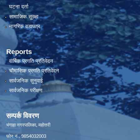
घटना दर्ता
सामाजिक सुरक्षा
नागरिक वडापत्र
Reports
वार्षिक प्रगति प्रतिवेदन
चौमासिक प्रगति प्रतिवेदन
सार्वजनिक सुनुवाई
सार्वजनिक परीक्षण
सम्पर्क विवरण
भंगाहा नगरपालिका, महोत्तरी
फोन नं . 9854032003