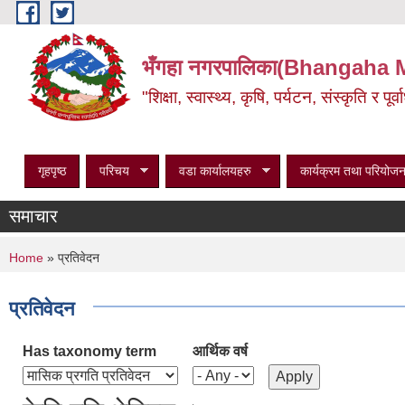
Skip to main content
भँगहा नगरपालिका(Bhangaha 
"शिक्षा, स्वास्थ्य, कृषि, पर्यटन, संस्कृति र प
गृहपृष्ठ
परिचय
वडा कार्यालयहरु
कार्यक्रम तथा परियोजन
समाचार
You are here
Home
» प्रतिवेदन
प्रतिवेदन
Has taxonomy term
आर्थिक वर्ष