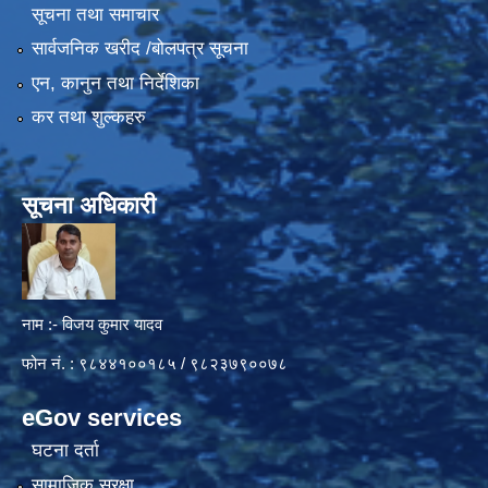
सूचना तथा समाचार
सार्वजनिक खरीद /बोलपत्र सूचना
एन, कानुन तथा निर्देशिका
कर तथा शुल्कहरु
सूचना अधिकारी
नाम :- विजय कुमार यादव
फोन नं. : ९८४४१००१८५ / ९८२३७९००७८
eGov services
घटना दर्ता
सामाजिक सुरक्षा