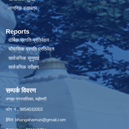
नागरिक वडापत्र
Reports
वार्षिक प्रगति प्रतिवेदन
चौमासिक प्रगति प्रतिवेदन
सार्वजनिक सुनुवाई
सार्वजनिक परीक्षण
सम्पर्क विवरण
भंगाहा नगरपालिका, महोत्तरी
फोन नं . 9854032003
ईमेल:
bhangahamun@gmail.com