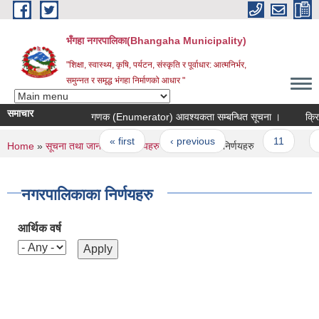
Skip to main content
भँगहा नगरपालिका(Bhangaha Municipality)
"शिक्षा, स्वास्थ्य, कृषि, पर्यटन, संस्कृति र पूर्वाधार: आत्मनिर्भर,
समुन्नत र समृद्ध भंगहा निर्माणको आधार "
समाचार
गणक (Enumerator) आवश्यकता सम्बन्धित सूचना ।
क्रिकेट
Pages
« first
‹ previous
…
11
12
You are here
Home
»
सूचना तथा जानकारी
»
निर्णयहरु
» नगरपालिकाका निर्णयहरु
नगरपालिकाका निर्णयहरु
आर्थिक वर्ष