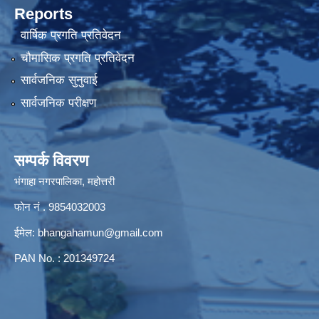
Reports
वार्षिक प्रगति प्रतिवेदन
चौमासिक प्रगति प्रतिवेदन
सार्वजनिक सुनुवाई
सार्वजनिक परीक्षण
सम्पर्क विवरण
भंगाहा नगरपालिका, महोत्तरी
फोन नं . 9854032003
ईमेल:
bhangahamun@gmail.com
PAN No. : 201349724