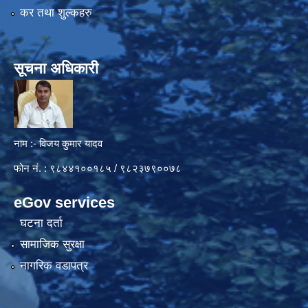
कर तथा शुल्कहरु
सूचना अधिकारी
नाम :- विजय कुमार यादव
फोन नं. : ९८४४१००१८५ / ९८२३७९००७८
eGov services
घटना दर्ता
सामाजिक सुरक्षा
नागरिक वडापत्र